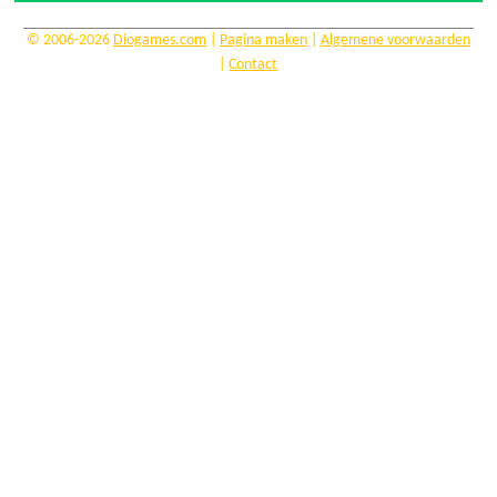
© 2006-2026
Diogames.com
|
Pagina maken
|
Algemene voorwaarden
|
Contact